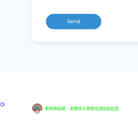
Send
Welcome访问✔老哥俱乐部 - 全网华人老哥交流