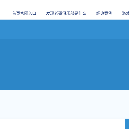
首页官网入口
发现老哥俱乐部是什么
经典案例
游