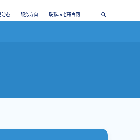
戏动态
服务方向
联系j9老哥官网