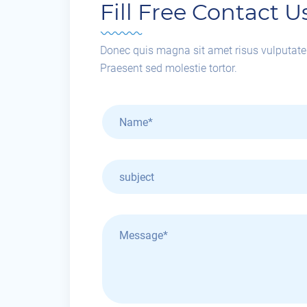
Fill Free Contact U
Donec quis magna sit amet risus vulputate
Praesent sed molestie tortor.