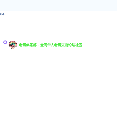
导
Welcome访问✔老哥俱乐部 - 全网华人老哥交流论坛
社区推荐【导航：baidu典ag】老哥俱乐部是什么
什
2026最新版官网-登录-入口-网页版网址「youxi-
j9bbs.com」以下简称：j9老哥官网✔正版官网全站,
全称:九游会老哥俱乐部交流社区,稳定18年信誉推
荐安全.保障!极致体验！当生活变得艰难,就挑战自
己变得更强大.j9老哥俱乐部官网,通过会员登录,进
入全站入口后,下载APP后体验电子竞技,真人互动与